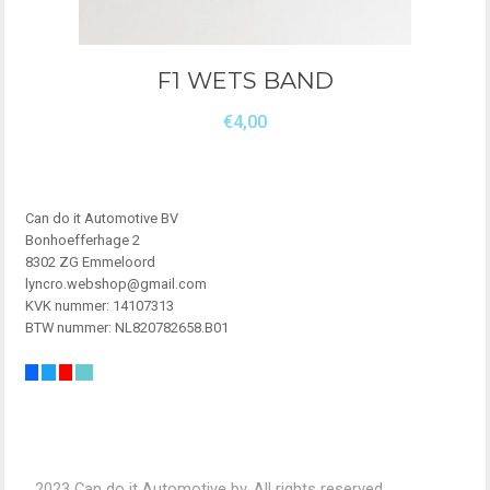
F1 WETS BAND
€
4,00
Can do it Automotive BV
Bonhoefferhage 2
8302 ZG Emmeloord
lyncro.webshop@gmail.com
KVK nummer: 14107313
BTW nummer: NL820782658.B01
2023 Can do it Automotive bv. All rights reserved.