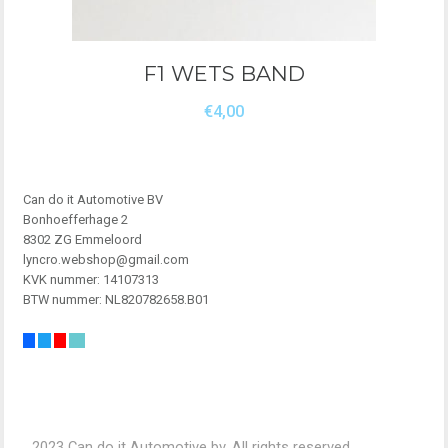
F1 WETS BAND
€
4,00
Can do it Automotive BV
Bonhoefferhage 2
8302 ZG Emmeloord
lyncro.webshop@gmail.com
KVK nummer: 14107313
BTW nummer: NL820782658.B01
2023 Can do it Automotive bv. All rights reserved.